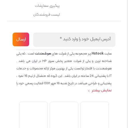
پیگیری سفارشات
لیست فروشندگان
سایت
Hstock
زیر مجموعه یکی از شرکت های
هوشمندنت
است . که یکی
شناخته ترین و یکی از شرکت معتبر پخش سرور HP در ایران می باشد .
هوشمندنت با افتخار توانست یکی از بهترین مرکز ارائه محصولات و خدمات
IT با پشتیبانی 24 ساعته در ایران باشد . این گروه که متشکل از تیم 16 نفره ،
پشتیبانی و طراحی میباشد در تاریخ شنبه 16 مهر 1391 فعالیت رسمی خود را
نمایش بیشتر
آغاز نمود و طی این 12 سال فعالیت همواره احترام به حقوق مشتریان و
کاربران سایت و پشتیبانی کامل محصولات تجاری و رایگان در الویت کاری گروه
بوده و هست و تمام تلاش ما خدماتی کامل و بدون عیب به تمام مشتریان
عزیز میباشد حال با توجه به در خواست مشتریان و همکاران سعی کردیم
سایتی اماده کنیم که تمام مشتریان عزیزمان با خیال راحت تمام محصولات
IT خود را خریداری کنند.