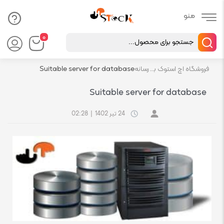
Products
۰
search
فروشگاه اچ استوک بازار انلاین تجهیزات کامپیوتر استوک
رسانه
Suitable server for database
Suitable server for database
24 تیر 1402
|
02:28