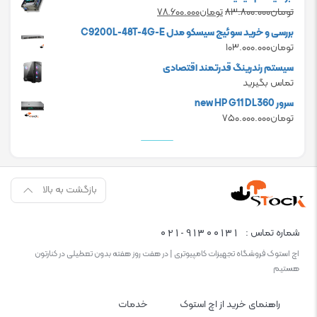
is:
was:
Current
Original
تومان
۸۳.۸۰۰.۰۰۰
تومان
۷۸.۶۰۰.۰۰۰
تومان۲۴.۰۰۰.۰۰۰.
تومان۲۰.۰۰۰.۰۰۰.
price
price
بررسی و خرید سوئیچ سیسکو مدل C9200L-48T-4G-E
is:
was:
تومان
۱۰۳.۰۰۰.۰۰۰
تومان۸۳.۸۰۰.۰۰۰.
تومان۷۸.۶۰۰.۰۰۰.
سیستم رندرینگ قدرتمند اقتصادی
تماس بگیرید
سرور new HP G11 DL360
تومان
۷۵۰.۰۰۰.۰۰۰
بازگشت به بالا
021-91300131
شماره تماس :
اچ استوک فروشگاه تجهیزات کامپیوتری | در هفت روز هفته بدون تعطیلی در کنارتون
هستیم
راهنمای خرید از اچ استوک
خدمات