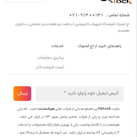
021-91300131
شماره تماس :
اچ استوک فروشگاه تجهیزات کامپیوتری | در هفت روز هفته بدون تعطیلی در کنارتون
هستیم
راهنمای خرید از اچ استوک
خدمات
پیگیری سفارشات
لیست فروشندگان
سایت
Hstock
زیر مجموعه یکی از شرکت های
هوشمندنت
است . که یکی
شناخته ترین و یکی از شرکت معتبر پخش سرور HP در ایران می باشد .
هوشمندنت با افتخار توانست یکی از بهترین مرکز ارائه محصولات و خدمات
IT با پشتیبانی 24 ساعته در ایران باشد . این گروه که متشکل از تیم 16 نفره ،