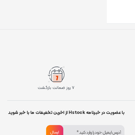
۷ روز ضمانت بازگشت
با عضویت در خبرنامه Hstock از اخرین تخفیفات ما با خبر شوید