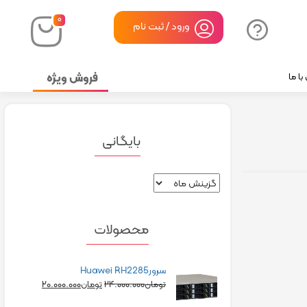
۰
ورود / ثبت نام
فروش ویژه
ا ما
بایگانی
محصولات
سرورHuawei RH2285
۲۰.۰۰۰.۰۰۰
۲۴.۰۰۰.۰۰۰
تومان
تومان