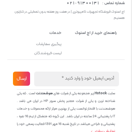
021-91300131
شماره تماس :
اچ استوک فروشگاه تجهیزات کامپیوتری | در هفت روز هفته بدون تعطیلی در کنارتون
هستیم
راهنمای خرید از اچ استوک
خدمات
پیگیری سفارشات
لیست فروشندگان
سایت
Hstock
زیر مجموعه یکی از شرکت های
هوشمندنت
است . که یکی
شناخته ترین و یکی از شرکت معتبر پخش سرور HP در ایران می باشد .
هوشمندنت با افتخار توانست یکی از بهترین مرکز ارائه محصولات و خدمات
IT با پشتیبانی 24 ساعته در ایران باشد . این گروه که متشکل از تیم 16 نفره ،
پشتیبانی و طراحی میباشد در تاریخ شنبه 16 مهر 1391 فعالیت رسمی خود را
نمایش بیشتر
آغاز نمود و طی این 12 سال فعالیت همواره احترام به حقوق مشتریان و