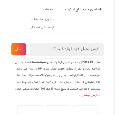
راهنمای خرید از اچ استوک
خدمات
پیگیری سفارشات
لیست فروشندگان
سایت
Hstock
زیر مجموعه یکی از شرکت های
هوشمندنت
است . که یکی
شناخته ترین و یکی از شرکت معتبر پخش سرور HP در ایران می باشد .
هوشمندنت با افتخار توانست یکی از بهترین مرکز ارائه محصولات و خدمات
IT با پشتیبانی 24 ساعته در ایران باشد . این گروه که متشکل از تیم 16 نفره ،
پشتیبانی و طراحی میباشد در تاریخ شنبه 16 مهر 1391 فعالیت رسمی خود را
نمایش بیشتر
آغاز نمود و طی این 12 سال فعالیت همواره احترام به حقوق مشتریان و
کاربران سایت و پشتیبانی کامل محصولات تجاری و رایگان در الویت کاری گروه
بوده و هست و تمام تلاش ما خدماتی کامل و بدون عیب به تمام مشتریان