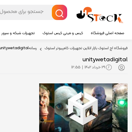
صفحه اصلی فروشگاه
کیس و مینی کیس استوک
تجهیزات شبکه و سرور
فروشگاه اچ استوک بازار انلاین تجهیزات کامپیوتر استوک
رسانه
unitywetadigital
unitywetadigital
29 خرداد 1402
12:55
|