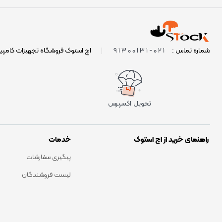
021-91300131
شماره تماس :
|
اچ استوک فروشگاه تجهیزات کامپی
تحویل اکسپرس
راهنمای خرید از اچ استوک
خدمات
پیگیری سفارشات
لیست فروشندگان