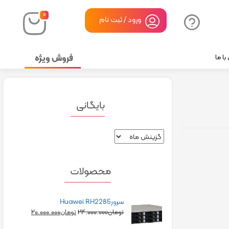
۰
ورود / ثبت نام
فروش ویژه
ا ما
بایگانی
محصولات
سرورHuawei RH2285
۲۰.۰۰۰.۰۰۰
۲۴.۰۰۰.۰۰۰
تومان
تومان