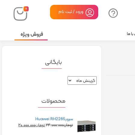
۰
ورود / ثبت نام
فروش ویژه
ا ما
بایگانی
محصولات
سرورHuawei RH2285
۲۰.۰۰۰.۰۰۰
۲۴.۰۰۰.۰۰۰
تومان
تومان