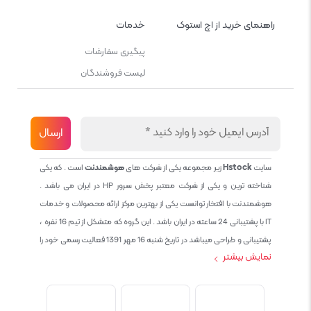
راهنمای خرید از اچ استوک
خدمات
پیگیری سفارشات
لیست فروشندگان
سایت
Hstock
زیر مجموعه یکی از شرکت های
هوشمندنت
است . که یکی
شناخته ترین و یکی از شرکت معتبر پخش سرور HP در ایران می باشد .
هوشمندنت با افتخار توانست یکی از بهترین مرکز ارائه محصولات و خدمات
IT با پشتیبانی 24 ساعته در ایران باشد . این گروه که متشکل از تیم 16 نفره ،
پشتیبانی و طراحی میباشد در تاریخ شنبه 16 مهر 1391 فعالیت رسمی خود را
نمایش بیشتر
آغاز نمود و طی این 12 سال فعالیت همواره احترام به حقوق مشتریان و
کاربران سایت و پشتیبانی کامل محصولات تجاری و رایگان در الویت کاری گروه
بوده و هست و تمام تلاش ما خدماتی کامل و بدون عیب به تمام مشتریان