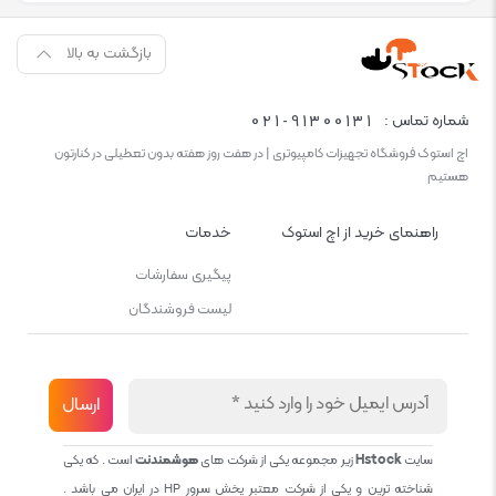
بازگشت به بالا
021-91300131
شماره تماس :
اچ استوک فروشگاه تجهیزات کامپیوتری | در هفت روز هفته بدون تعطیلی در کنارتون
هستیم
راهنمای خرید از اچ استوک
خدمات
پیگیری سفارشات
لیست فروشندگان
سایت
Hstock
زیر مجموعه یکی از شرکت های
هوشمندنت
است . که یکی
شناخته ترین و یکی از شرکت معتبر پخش سرور HP در ایران می باشد .