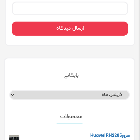
بایگانی
بایگانی
محصولات
سرورHuawei RH2285