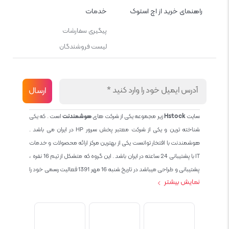
راهنمای خرید از اچ استوک
خدمات
پیگیری سفارشات
لیست فروشندگان
سایت
Hstock
زیر مجموعه یکی از شرکت های
هوشمندنت
است . که یکی
شناخته ترین و یکی از شرکت معتبر پخش سرور HP در ایران می باشد .
هوشمندنت با افتخار توانست یکی از بهترین مرکز ارائه محصولات و خدمات
IT با پشتیبانی 24 ساعته در ایران باشد . این گروه که متشکل از تیم 16 نفره ،
پشتیبانی و طراحی میباشد در تاریخ شنبه 16 مهر 1391 فعالیت رسمی خود را
نمایش بیشتر
آغاز نمود و طی این 12 سال فعالیت همواره احترام به حقوق مشتریان و
کاربران سایت و پشتیبانی کامل محصولات تجاری و رایگان در الویت کاری گروه
بوده و هست و تمام تلاش ما خدماتی کامل و بدون عیب به تمام مشتریان
عزیز میباشد حال با توجه به در خواست مشتریان و همکاران سعی کردیم