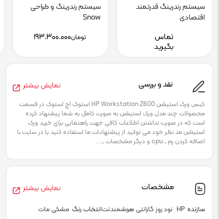
سیستم رندرینگ قدرتمند
سیستم رندرینگ و طراحی
اقتصادی
Snow
تماس
۱۹۳.۳۰۰.۰۰۰
تومان
بگیرید
نقد و بررسی
نمایش بیشتر
کیس ورک استیشن HP Workstation Z600 استوک اچ استوک در قسمت
محصولات چند مدل ورک استیشن به صورت کامل به شما پیشنهاد کرده
است که در صورت نداشتن اطلاعات کافی جهت راهنمایی برای خرید ورک
استیشن مد نظر خود می توانید از پیشنهادات ما استفاده کنید یا در سایت با
اضافه کردن رم , cpu و دیگر مشخصات ,...
مشخصات
نمایش بیشتر
سازنده
HP
نود روز گارانتی هوشمندنت
انتخاب رنگ
مشکی مات