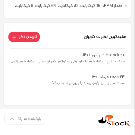
مقدار RAM
16 گیگابایت
32 گیگابایت
64 گیگابایت
8 گیگابایت
مفیدترین نظرات کاربران
افزودن نظر
20 شهریور 1401
Hstock
بسته به نوع استفاده شما دارد ولی میتوانم بگم تو خیلی استفاده ها زئون
23 مرداد 1401
reza
سلام سی پی یو زئون بهتره یا رایزن برای رندرینگ؟
بازگشت به بالا