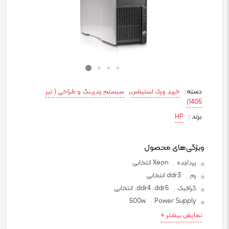
دسته:
,
خرید ورک استیشن
سیستم رندرینگ و طراحی ( تیر
1405)
برند :
HP
ویژگی‌های محصول
پردازنده
Xeon انتخابی
:
رم
ddr3 انتخابی
:
گرافیک
ddr4 .ddr5. انتخابی
:
500w
Power Supply
:
نمایش بیشتر +