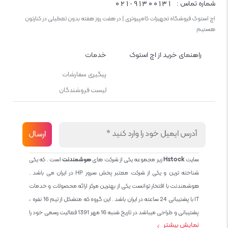
021-91300131
شماره تماس :
اچ استوک فروشگاه تجهیزات کامپیوتری | در هفت روز هفته بدون تعطیلی در کنارتون
هستیم
راهنمای خرید از اچ استوک
خدمات
پیگیری سفارشات
لیست فروشندگان
سایت
Hstock
زیر مجموعه یکی از شرکت های
هوشمندنت
است . که یکی
شناخته ترین و یکی از شرکت معتبر پخش سرور HP در ایران می باشد .
هوشمندنت با افتخار توانست یکی از بهترین مرکز ارائه محصولات و خدمات
IT با پشتیبانی 24 ساعته در ایران باشد . این گروه که متشکل از تیم 16 نفره ،
پشتیبانی و طراحی میباشد در تاریخ شنبه 16 مهر 1391 فعالیت رسمی خود را
نمایش بیشتر
آغاز نمود و طی این 12 سال فعالیت همواره احترام به حقوق مشتریان و