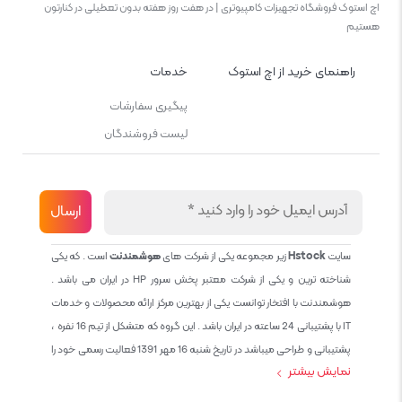
اچ استوک فروشگاه تجهیزات کامپیوتری | در هفت روز هفته بدون تعطیلی در کنارتون
هستیم
راهنمای خرید از اچ استوک
خدمات
پیگیری سفارشات
لیست فروشندگان
سایت
Hstock
زیر مجموعه یکی از شرکت های
هوشمندنت
است . که یکی
شناخته ترین و یکی از شرکت معتبر پخش سرور HP در ایران می باشد .
هوشمندنت با افتخار توانست یکی از بهترین مرکز ارائه محصولات و خدمات
IT با پشتیبانی 24 ساعته در ایران باشد . این گروه که متشکل از تیم 16 نفره ،
پشتیبانی و طراحی میباشد در تاریخ شنبه 16 مهر 1391 فعالیت رسمی خود را
نمایش بیشتر
آغاز نمود و طی این 12 سال فعالیت همواره احترام به حقوق مشتریان و
کاربران سایت و پشتیبانی کامل محصولات تجاری و رایگان در الویت کاری گروه