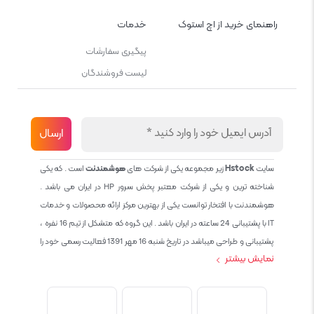
راهنمای خرید از اچ استوک
خدمات
پیگیری سفارشات
لیست فروشندگان
سایت
Hstock
زیر مجموعه یکی از شرکت های
هوشمندنت
است . که یکی
شناخته ترین و یکی از شرکت معتبر پخش سرور HP در ایران می باشد .
هوشمندنت با افتخار توانست یکی از بهترین مرکز ارائه محصولات و خدمات
IT با پشتیبانی 24 ساعته در ایران باشد . این گروه که متشکل از تیم 16 نفره ،
پشتیبانی و طراحی میباشد در تاریخ شنبه 16 مهر 1391 فعالیت رسمی خود را
نمایش بیشتر
آغاز نمود و طی این 12 سال فعالیت همواره احترام به حقوق مشتریان و
کاربران سایت و پشتیبانی کامل محصولات تجاری و رایگان در الویت کاری گروه
بوده و هست و تمام تلاش ما خدماتی کامل و بدون عیب به تمام مشتریان