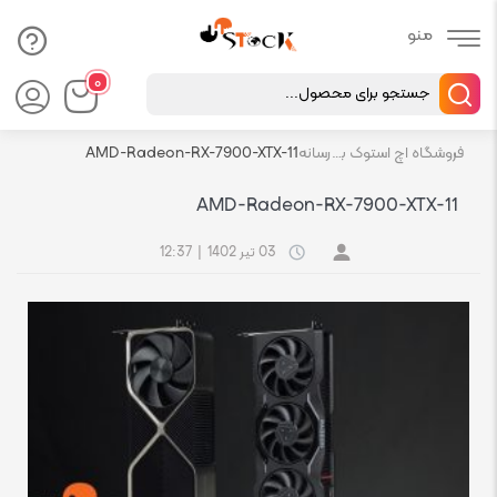
Products
۰
search
فروشگاه اچ استوک بازار انلاین تجهیزات کامپیوتر استوک
رسانه
AMD-Radeon-RX-7900-XTX-11
AMD-Radeon-RX-7900-XTX-11
03 تیر 1402
|
12:37