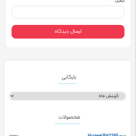
ایمیل
*
بایگانی
بایگانی
محصولات
سرورHuawei RH2285