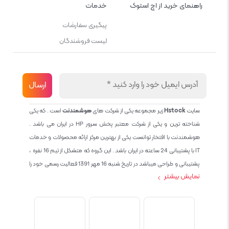
راهنمای خرید از اچ استوک
خدمات
پیگیری سفارشات
لیست فروشندگان
سایت
Hstock
زیر مجموعه یکی از شرکت های
هوشمندنت
است . که یکی
شناخته ترین و یکی از شرکت معتبر پخش سرور HP در ایران می باشد .
هوشمندنت با افتخار توانست یکی از بهترین مرکز ارائه محصولات و خدمات
IT با پشتیبانی 24 ساعته در ایران باشد . این گروه که متشکل از تیم 16 نفره ،
پشتیبانی و طراحی میباشد در تاریخ شنبه 16 مهر 1391 فعالیت رسمی خود را
نمایش بیشتر
آغاز نمود و طی این 12 سال فعالیت همواره احترام به حقوق مشتریان و
کاربران سایت و پشتیبانی کامل محصولات تجاری و رایگان در الویت کاری گروه
بوده و هست و تمام تلاش ما خدماتی کامل و بدون عیب به تمام مشتریان
عزیز میباشد حال با توجه به در خواست مشتریان و همکاران سعی کردیم