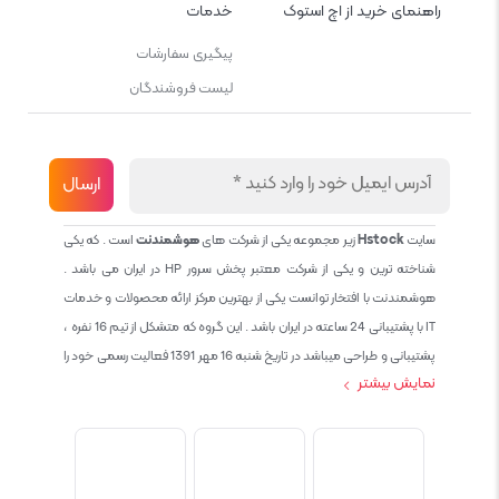
راهنمای خرید از اچ استوک
خدمات
پیگیری سفارشات
لیست فروشندگان
سایت
Hstock
زیر مجموعه یکی از شرکت های
هوشمندنت
است . که یکی
شناخته ترین و یکی از شرکت معتبر پخش سرور HP در ایران می باشد .
هوشمندنت با افتخار توانست یکی از بهترین مرکز ارائه محصولات و خدمات
IT با پشتیبانی 24 ساعته در ایران باشد . این گروه که متشکل از تیم 16 نفره ،
پشتیبانی و طراحی میباشد در تاریخ شنبه 16 مهر 1391 فعالیت رسمی خود را
نمایش بیشتر
آغاز نمود و طی این 12 سال فعالیت همواره احترام به حقوق مشتریان و
کاربران سایت و پشتیبانی کامل محصولات تجاری و رایگان در الویت کاری گروه
بوده و هست و تمام تلاش ما خدماتی کامل و بدون عیب به تمام مشتریان
عزیز میباشد حال با توجه به در خواست مشتریان و همکاران سعی کردیم