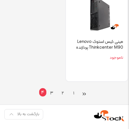
مینی کیس استوک Lenovo
Thinkcenter M90 پردازنده
i5 نسل یک
ناموجود
‹
۴
۳
۲
۱
بازگشت به بالا