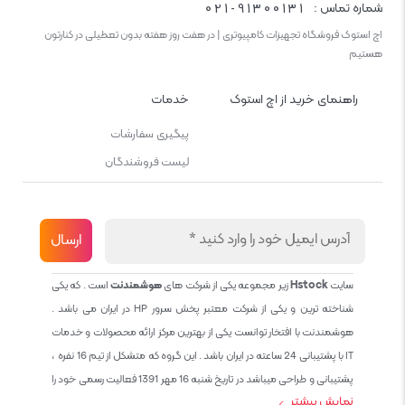
021-91300131
شماره تماس :
اچ استوک فروشگاه تجهیزات کامپیوتری | در هفت روز هفته بدون تعطیلی در کنارتون
هستیم
راهنمای خرید از اچ استوک
خدمات
پیگیری سفارشات
لیست فروشندگان
سایت
Hstock
زیر مجموعه یکی از شرکت های
هوشمندنت
است . که یکی
شناخته ترین و یکی از شرکت معتبر پخش سرور HP در ایران می باشد .
هوشمندنت با افتخار توانست یکی از بهترین مرکز ارائه محصولات و خدمات
IT با پشتیبانی 24 ساعته در ایران باشد . این گروه که متشکل از تیم 16 نفره ،
پشتیبانی و طراحی میباشد در تاریخ شنبه 16 مهر 1391 فعالیت رسمی خود را
نمایش بیشتر
آغاز نمود و طی این 12 سال فعالیت همواره احترام به حقوق مشتریان و