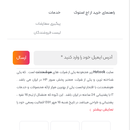
راهنمای خرید از اچ استوک
خدمات
پیگیری سفارشات
لیست فروشندگان
سایت
Hstock
زیر مجموعه یکی از شرکت های
هوشمندنت
است . که یکی
شناخته ترین و یکی از شرکت معتبر پخش سرور HP در ایران می باشد .
هوشمندنت با افتخار توانست یکی از بهترین مرکز ارائه محصولات و خدمات
IT با پشتیبانی 24 ساعته در ایران باشد . این گروه که متشکل از تیم 16 نفره ،
پشتیبانی و طراحی میباشد در تاریخ شنبه 16 مهر 1391 فعالیت رسمی خود را
نمایش بیشتر
آغاز نمود و طی این 12 سال فعالیت همواره احترام به حقوق مشتریان و
کاربران سایت و پشتیبانی کامل محصولات تجاری و رایگان در الویت کاری گروه
بوده و هست و تمام تلاش ما خدماتی کامل و بدون عیب به تمام مشتریان