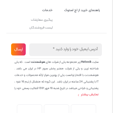
راهنمای خرید از اچ استوک
خدمات
پیگیری سفارشات
لیست فروشندگان
سایت
Hstock
زیر مجموعه یکی از شرکت های
هوشمندنت
است . که یکی
شناخته ترین و یکی از شرکت معتبر پخش سرور HP در ایران می باشد .
هوشمندنت با افتخار توانست یکی از بهترین مرکز ارائه محصولات و خدمات
IT با پشتیبانی 24 ساعته در ایران باشد . این گروه که متشکل از تیم 16 نفره ،
پشتیبانی و طراحی میباشد در تاریخ شنبه 16 مهر 1391 فعالیت رسمی خود را
نمایش بیشتر
آغاز نمود و طی این 12 سال فعالیت همواره احترام به حقوق مشتریان و
کاربران سایت و پشتیبانی کامل محصولات تجاری و رایگان در الویت کاری گروه
بوده و هست و تمام تلاش ما خدماتی کامل و بدون عیب به تمام مشتریان