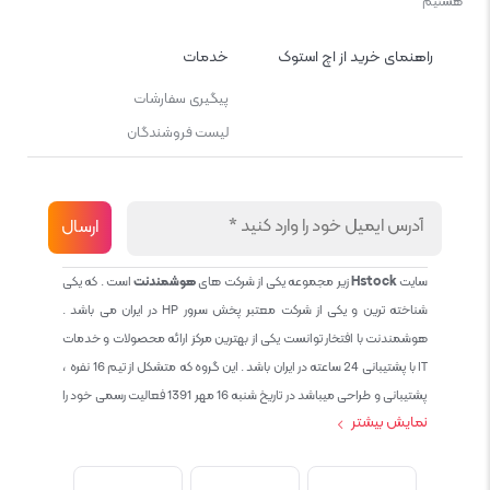
هستیم
راهنمای خرید از اچ استوک
خدمات
پیگیری سفارشات
لیست فروشندگان
سایت
Hstock
زیر مجموعه یکی از شرکت های
هوشمندنت
است . که یکی
شناخته ترین و یکی از شرکت معتبر پخش سرور HP در ایران می باشد .
هوشمندنت با افتخار توانست یکی از بهترین مرکز ارائه محصولات و خدمات
IT با پشتیبانی 24 ساعته در ایران باشد . این گروه که متشکل از تیم 16 نفره ،
پشتیبانی و طراحی میباشد در تاریخ شنبه 16 مهر 1391 فعالیت رسمی خود را
نمایش بیشتر
آغاز نمود و طی این 12 سال فعالیت همواره احترام به حقوق مشتریان و
کاربران سایت و پشتیبانی کامل محصولات تجاری و رایگان در الویت کاری گروه
بوده و هست و تمام تلاش ما خدماتی کامل و بدون عیب به تمام مشتریان