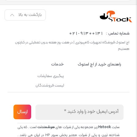
بازگشت به بالا
021-91300131
شماره تماس :
اچ استوک فروشگاه تجهیزات کامپیوتری | در هفت روز هفته بدون تعطیلی در کنارتون
هستیم
راهنمای خرید از اچ استوک
خدمات
پیگیری سفارشات
لیست فروشندگان
سایت
Hstock
زیر مجموعه یکی از شرکت های
هوشمندنت
است . که یکی
شناخته ترین و یکی از شرکت معتبر پخش سرور HP در ایران می باشد .