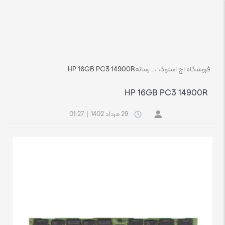
فروشگاه اچ استوک بازار انلاین تجهیزات کامپیوتر استوک
رسانه
HP 16GB PC3 14900R
HP 16GB PC3 14900R
29 مرداد 1402
|
01:27