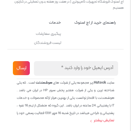
اچ استوک فروشگاه تجهیزات کامپیوتری | در هفت روز هفته بدون تعطیلی در کنارتون
هستیم
راهنمای خرید از اچ استوک
خدمات
پیگیری سفارشات
لیست فروشندگان
سایت
Hstock
زیر مجموعه یکی از شرکت های
هوشمندنت
است . که یکی
شناخته ترین و یکی از شرکت معتبر پخش سرور HP در ایران می باشد .
هوشمندنت با افتخار توانست یکی از بهترین مرکز ارائه محصولات و خدمات
IT با پشتیبانی 24 ساعته در ایران باشد . این گروه که متشکل از تیم 16 نفره ،
پشتیبانی و طراحی میباشد در تاریخ شنبه 16 مهر 1391 فعالیت رسمی خود را
نمایش بیشتر
آغاز نمود و طی این 12 سال فعالیت همواره احترام به حقوق مشتریان و
کاربران سایت و پشتیبانی کامل محصولات تجاری و رایگان در الویت کاری گروه