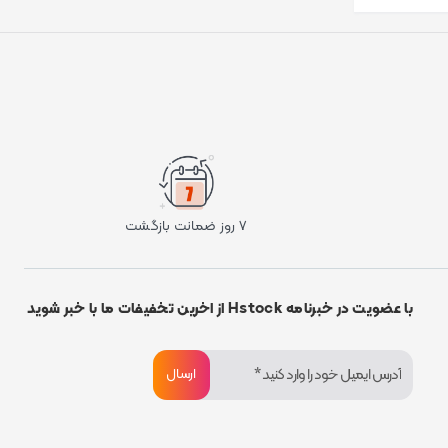
۷ روز ضمانت بازگشت
با عضویت در خبرنامه Hstock از اخرین تخفیفات ما با خبر شوید