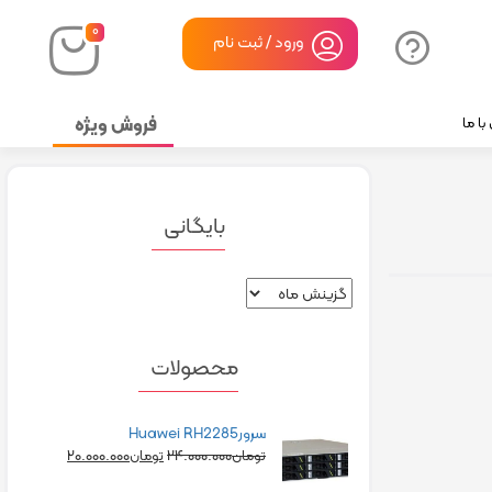
۰
ورود / ثبت نام
فروش ویژه
ا ما
بایگانی
محصولات
سرورHuawei RH2285
۲۰.۰۰۰.۰۰۰
۲۴.۰۰۰.۰۰۰
تومان
تومان