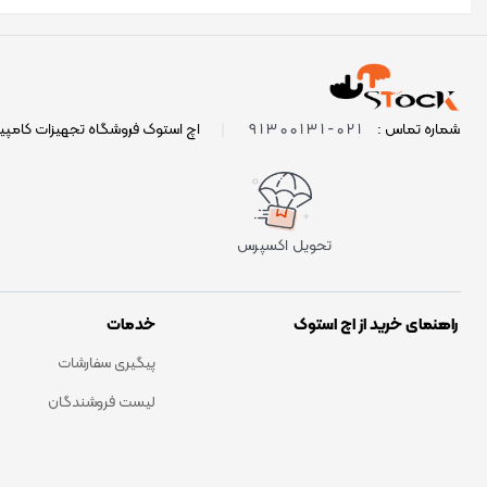
021-91300131
شماره تماس :
|
اچ استوک فروشگاه تجهیزات کامپی
تحویل اکسپرس
راهنمای خرید از اچ استوک
خدمات
پیگیری سفارشات
لیست فروشندگان