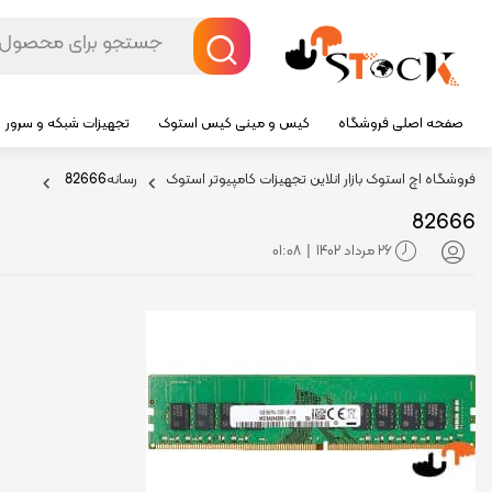
صفحه اصلی فروشگاه
کیس و مینی کیس استوک
تجهیزات شبکه و سرور
فروشگاه اچ استوک بازار انلاین تجهیزات کامپیوتر استوک
رسانه
82666
82666
26 مرداد 1402
01:08
|