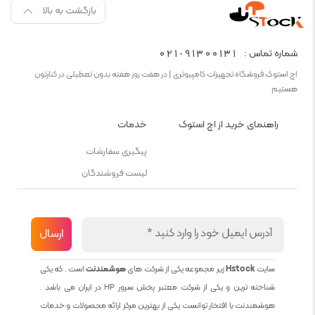
بازگشت به بالا
021-91300131
شماره تماس :
اچ استوک فروشگاه تجهیزات کامپیوتری | در هفت روز هفته بدون تعطیلی در کنارتون
هستیم
راهنمای خرید از اچ استوک
خدمات
پیگیری سفارشات
لیست فروشندگان
سایت
Hstock
زیر مجموعه یکی از شرکت های
هوشمندنت
است . که یکی
شناخته ترین و یکی از شرکت معتبر پخش سرور HP در ایران می باشد .
هوشمندنت با افتخار توانست یکی از بهترین مرکز ارائه محصولات و خدمات