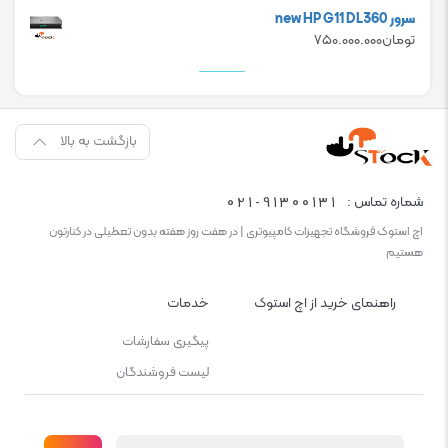
سرور new HP G11 DL360
تومان
۷۵۰.۰۰۰.۰۰۰
بازگشت به بالا
021-91300131
شماره تماس :
اچ استوک فروشگاه تجهیزات کامپیوتری | در هفت روز هفته بدون تعطیلی در کنارتون
هستیم
راهنمای خرید از اچ استوک
خدمات
پیگیری سفارشات
لیست فروشندگان