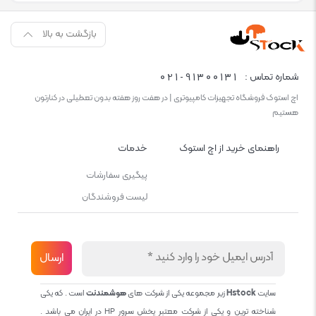
بازگشت به بالا
021-91300131
شماره تماس :
اچ استوک فروشگاه تجهیزات کامپیوتری | در هفت روز هفته بدون تعطیلی در کنارتون
هستیم
راهنمای خرید از اچ استوک
خدمات
پیگیری سفارشات
لیست فروشندگان
سایت
Hstock
زیر مجموعه یکی از شرکت های
هوشمندنت
است . که یکی
شناخته ترین و یکی از شرکت معتبر پخش سرور HP در ایران می باشد .