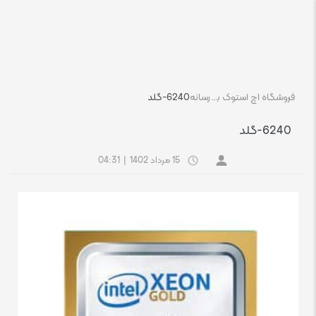
فروشگاه اچ استوک بازار انلاین تجهیزات کامپیوتر استوک
رسانه
6240-گلد
6240-گلد
15 مرداد 1402
|
04:31