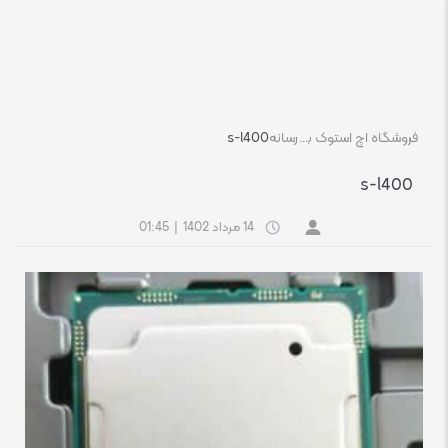
فروشگاه اچ استوک بازار انلاین تجهیزات کامپیوتر استوک
رسانه
s-l400
s-l400
14 مرداد 1402
|
01:45