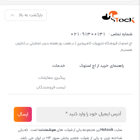
بازگشت به بالا
021-91300131
شماره تماس :
اچ استوک فروشگاه تجهیزات کامپیوتری | در هفت روز هفته بدون تعطیلی در کنارتون
هستیم
راهنمای خرید از اچ استوک
خدمات
پیگیری سفارشات
لیست فروشندگان
سایت
Hstock
زیر مجموعه یکی از شرکت های
هوشمندنت
است . که یکی
شناخته ترین و یکی از شرکت معتبر پخش سرور HP در ایران می باشد .