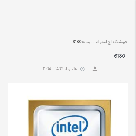
فروشگاه اچ استوک بازار انلاین تجهیزات کامپیوتر استوک
رسانه
6130
6130
14 مرداد 1402
|
11:04