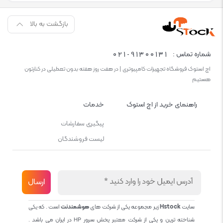
بازگشت به بالا
021-91300131
شماره تماس :
اچ استوک فروشگاه تجهیزات کامپیوتری | در هفت روز هفته بدون تعطیلی در کنارتون
هستیم
راهنمای خرید از اچ استوک
خدمات
پیگیری سفارشات
لیست فروشندگان
سایت
Hstock
زیر مجموعه یکی از شرکت های
هوشمندنت
است . که یکی
شناخته ترین و یکی از شرکت معتبر پخش سرور HP در ایران می باشد .