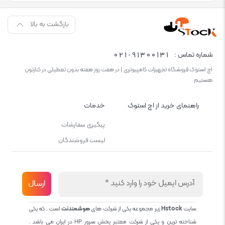
بازگشت به بالا
021-91300131
شماره تماس :
اچ استوک فروشگاه تجهیزات کامپیوتری | در هفت روز هفته بدون تعطیلی در کنارتون
هستیم
راهنمای خرید از اچ استوک
خدمات
پیگیری سفارشات
لیست فروشندگان
سایت
Hstock
زیر مجموعه یکی از شرکت های
هوشمندنت
است . که یکی
شناخته ترین و یکی از شرکت معتبر پخش سرور HP در ایران می باشد .