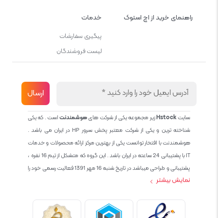
راهنمای خرید از اچ استوک
خدمات
پیگیری سفارشات
لیست فروشندگان
سایت
Hstock
زیر مجموعه یکی از شرکت های
هوشمندنت
است . که یکی
شناخته ترین و یکی از شرکت معتبر پخش سرور HP در ایران می باشد .
هوشمندنت با افتخار توانست یکی از بهترین مرکز ارائه محصولات و خدمات
IT با پشتیبانی 24 ساعته در ایران باشد . این گروه که متشکل از تیم 16 نفره ،
پشتیبانی و طراحی میباشد در تاریخ شنبه 16 مهر 1391 فعالیت رسمی خود را
نمایش بیشتر
آغاز نمود و طی این 12 سال فعالیت همواره احترام به حقوق مشتریان و
کاربران سایت و پشتیبانی کامل محصولات تجاری و رایگان در الویت کاری گروه
بوده و هست و تمام تلاش ما خدماتی کامل و بدون عیب به تمام مشتریان