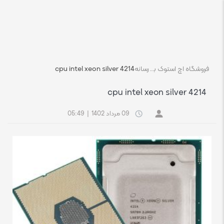
فروشگاه اچ استوک بازار انلاین تجهیزات کامپیوتر استوک
رسانه
cpu intel xeon silver 4214
cpu intel xeon silver 4214
09 مرداد 1402
|
05:49