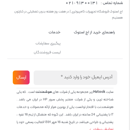
021-91300131
شماره تماس :
اچ استوک فروشگاه تجهیزات کامپیوتری | در هفت روز هفته بدون تعطیلی در کنارتون
هستیم
راهنمای خرید از اچ استوک
خدمات
پیگیری سفارشات
لیست فروشندگان
سایت
Hstock
زیر مجموعه یکی از شرکت های
هوشمندنت
است . که یکی
شناخته ترین و یکی از شرکت معتبر پخش سرور HP در ایران می باشد .
هوشمندنت با افتخار توانست یکی از بهترین مرکز ارائه محصولات و خدمات
IT با پشتیبانی 24 ساعته در ایران باشد . این گروه که متشکل از تیم 16 نفره ،
پشتیبانی و طراحی میباشد در تاریخ شنبه 16 مهر 1391 فعالیت رسمی خود را
نمایش بیشتر
آغاز نمود و طی این 12 سال فعالیت همواره احترام به حقوق مشتریان و