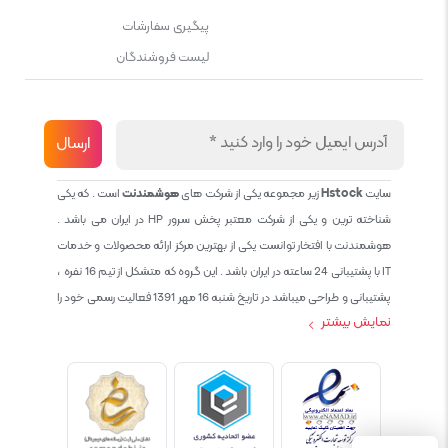
پیگیری سفارشات
لیست فروشندگان
سایت
Hstock
زیر مجموعه یکی از شرکت های
هوشمندنت
است . که یکی
شناخته ترین و یکی از شرکت معتبر پخش سرور HP در ایران می باشد .
هوشمندنت با افتخار توانست یکی از بهترین مرکز ارائه محصولات و خدمات
IT با پشتیبانی 24 ساعته در ایران باشد . این گروه که متشکل از تیم 16 نفره ،
پشتیبانی و طراحی میباشد در تاریخ شنبه 16 مهر 1391 فعالیت رسمی خود را
نمایش بیشتر
آغاز نمود و طی این 12 سال فعالیت همواره احترام به حقوق مشتریان و
کاربران سایت و پشتیبانی کامل محصولات تجاری و رایگان در الویت کاری گروه
بوده و هست و تمام تلاش ما خدماتی کامل و بدون عیب به تمام مشتریان
عزیز میباشد حال با توجه به در خواست مشتریان و همکاران سعی کردیم
سایتی اماده کنیم که تمام مشتریان عزیزمان با خیال راحت تمام محصولات