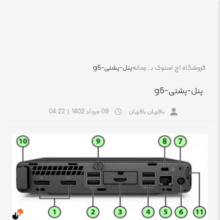
فروشگاه اچ استوک بازار انلاین تجهیزات کامپیوتر استوک
رسانه
پنل-پشتی-g5
پنل-پشتی-g5
باقریان باقریان
09 مرداد 1402
|
04:22