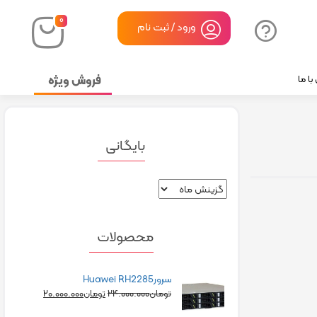
۰
ورود / ثبت نام
فروش ویژه
ا ما
بایگانی
محصولات
سرورHuawei RH2285
۲۰.۰۰۰.۰۰۰
۲۴.۰۰۰.۰۰۰
تومان
تومان