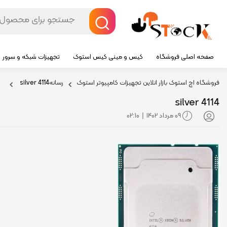
صفحه اصلی فروشگاه
کیس و مینی کیس استوک
تجهیزات شبکه و سرور
فروشگاه اچ استوک بازار انلاین تجهیزات کامپیوتر استوک
رسانه
silver 4114
silver 4114
09 مرداد 1402
02:10
|