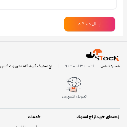
021-91300131
شماره تماس :
|
اچ استوک فروشگاه تجهیزات کامپی
تحویل اکسپرس
راهنمای خرید از اچ استوک
خدمات