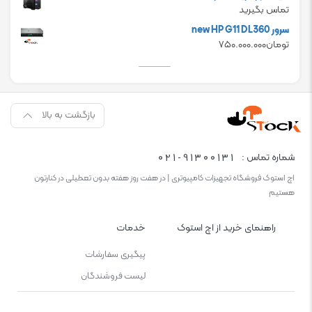
تماس بگیرید
سرور new HP G11 DL360
تومان
۷۵۰.۰۰۰.۰۰۰
بازگشت به بالا
021-91300131
شماره تماس :
اچ استوک فروشگاه تجهیزات کامپیوتری | در هفت روز هفته بدون تعطیلی در کنارتون
هستیم
راهنمای خرید از اچ استوک
خدمات
پیگیری سفارشات
لیست فروشندگان