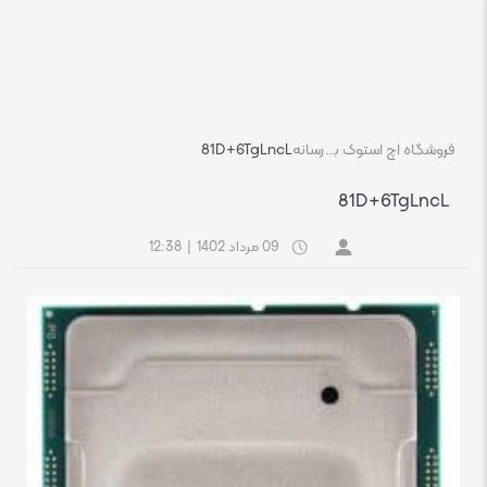
فروشگاه اچ استوک بازار انلاین تجهیزات کامپیوتر استوک
رسانه
81D+6TgLncL
81D+6TgLncL
09 مرداد 1402
|
12:38