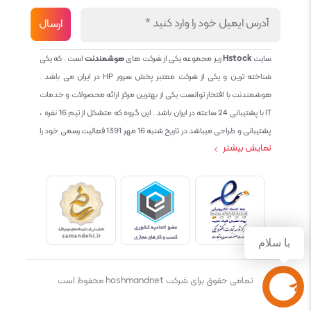
سایت
Hstock
زیر مجموعه یکی از شرکت های
هوشمندنت
است . که یکی
شناخته ترین و یکی از شرکت معتبر پخش سرور HP در ایران می باشد .
هوشمندنت با افتخار توانست یکی از بهترین مرکز ارائه محصولات و خدمات
IT با پشتیبانی 24 ساعته در ایران باشد . این گروه که متشکل از تیم 16 نفره ،
پشتیبانی و طراحی میباشد در تاریخ شنبه 16 مهر 1391 فعالیت رسمی خود را
نمایش بیشتر
آغاز نمود و طی این 12 سال فعالیت همواره احترام به حقوق مشتریان و
کاربران سایت و پشتیبانی کامل محصولات تجاری و رایگان در الویت کاری گروه
بوده و هست و تمام تلاش ما خدماتی کامل و بدون عیب به تمام مشتریان
عزیز میباشد حال با توجه به در خواست مشتریان و همکاران سعی کردیم
سایتی اماده کنیم که تمام مشتریان عزیزمان با خیال راحت تمام محصولات
IT خود را خریداری کنند.
با سلام
تمامی حقوق برای شرکت hoshmandnet محفوظ است