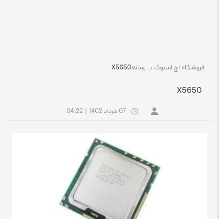
فروشگاه اچ استوک بازار انلاین تجهیزات کامپیوتر استوک
رسانه
X5650
X5650
07 مرداد 1402
|
04:22