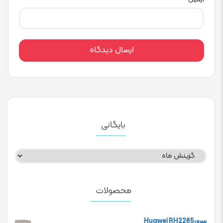
بایگانی
بایگانی
محصولات
سرورHuawei RH2285