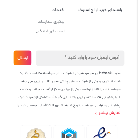
راهنمای خرید از اچ استوک
خدمات
پیگیری سفارشات
لیست فروشندگان
سایت
Hstock
زیر مجموعه یکی از شرکت های
هوشمندنت
است . که یکی
شناخته ترین و یکی از شرکت معتبر پخش سرور HP در ایران می باشد .
هوشمندنت با افتخار توانست یکی از بهترین مرکز ارائه محصولات و خدمات
IT با پشتیبانی 24 ساعته در ایران باشد . این گروه که متشکل از تیم 16 نفره ،
پشتیبانی و طراحی میباشد در تاریخ شنبه 16 مهر 1391 فعالیت رسمی خود را
نمایش بیشتر
آغاز نمود و طی این 12 سال فعالیت همواره احترام به حقوق مشتریان و
کاربران سایت و پشتیبانی کامل محصولات تجاری و رایگان در الویت کاری گروه
بوده و هست و تمام تلاش ما خدماتی کامل و بدون عیب به تمام مشتریان
عزیز میباشد حال با توجه به در خواست مشتریان و همکاران سعی کردیم