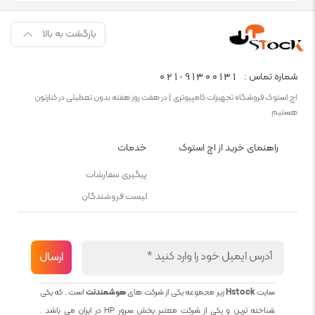
بازگشت به بالا
021-91300131
شماره تماس :
اچ استوک فروشگاه تجهیزات کامپیوتری | در هفت روز هفته بدون تعطیلی در کنارتون
هستیم
راهنمای خرید از اچ استوک
خدمات
پیگیری سفارشات
لیست فروشندگان
سایت
Hstock
زیر مجموعه یکی از شرکت های
هوشمندنت
است . که یکی
شناخته ترین و یکی از شرکت معتبر پخش سرور HP در ایران می باشد .