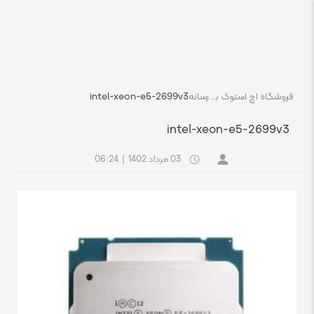
فروشگاه اچ استوک بازار انلاین تجهیزات کامپیوتر استوک
رسانه
intel-xeon-e5-2699v3
intel-xeon-e5-2699v3
03 مرداد 1402
|
06:24