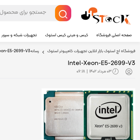
صفحه اصلی فروشگاه
کیس و مینی کیس استوک
تجهیزات شبکه و سرور
فروشگاه اچ استوک بازار انلاین تجهیزات کامپیوتر استوک
رسانه
eon-E5-2699-V3
Intel-Xeon-E5-2699-V3
03 مرداد 1402
06:18
|