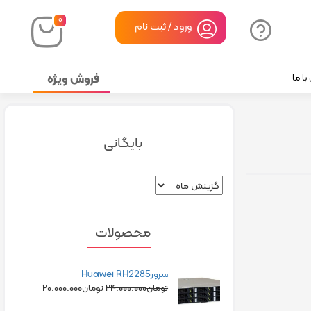
۰
ورود / ثبت نام
فروش ویژه
ا ما
بایگانی
محصولات
سرورHuawei RH2285
۲۰.۰۰۰.۰۰۰
۲۴.۰۰۰.۰۰۰
تومان
تومان