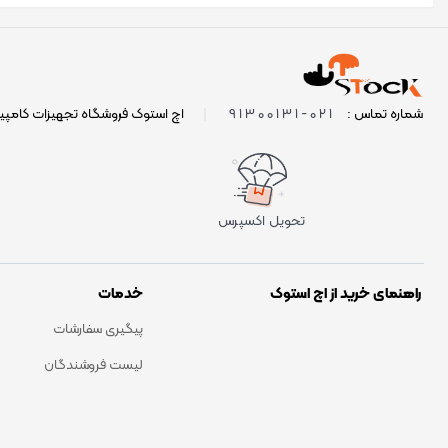
021-91300131
شماره تماس :
|
اچ استوک فروشگاه تجهیزات کامپی
تحویل اکسپرس
راهنمای خرید از اچ استوک
خدمات
پیگیری سفارشات
لیست فروشندگان