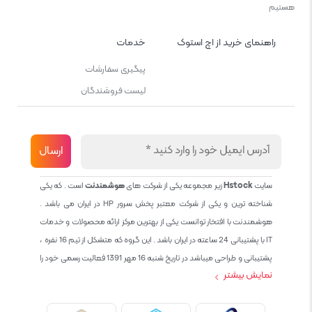
هستیم
راهنمای خرید از اچ استوک
خدمات
پیگیری سفارشات
لیست فروشندگان
سایت
Hstock
زیر مجموعه یکی از شرکت های
هوشمندنت
است . که یکی
شناخته ترین و یکی از شرکت معتبر پخش سرور HP در ایران می باشد .
هوشمندنت با افتخار توانست یکی از بهترین مرکز ارائه محصولات و خدمات
IT با پشتیبانی 24 ساعته در ایران باشد . این گروه که متشکل از تیم 16 نفره ،
پشتیبانی و طراحی میباشد در تاریخ شنبه 16 مهر 1391 فعالیت رسمی خود را
نمایش بیشتر
آغاز نمود و طی این 12 سال فعالیت همواره احترام به حقوق مشتریان و
کاربران سایت و پشتیبانی کامل محصولات تجاری و رایگان در الویت کاری گروه