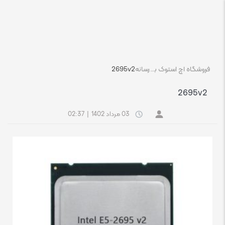
فروشگاه اچ استوک بازار انلاین تجهیزات کامپیوتر استوک
رسانه
2695v2
2695v2
03 مرداد 1402
|
02:37