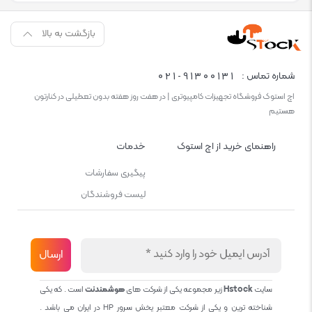
بازگشت به بالا
021-91300131
شماره تماس :
اچ استوک فروشگاه تجهیزات کامپیوتری | در هفت روز هفته بدون تعطیلی در کنارتون
هستیم
راهنمای خرید از اچ استوک
خدمات
پیگیری سفارشات
لیست فروشندگان
سایت
Hstock
زیر مجموعه یکی از شرکت های
هوشمندنت
است . که یکی
شناخته ترین و یکی از شرکت معتبر پخش سرور HP در ایران می باشد .