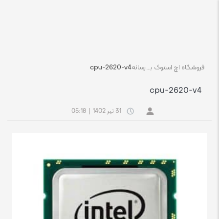
فروشگاه اچ استوک بازار انلاین تجهیزات کامپیوتر استوک
رسانه
cpu-2620-v4
cpu-2620-v4
31 تیر 1402
|
05:18