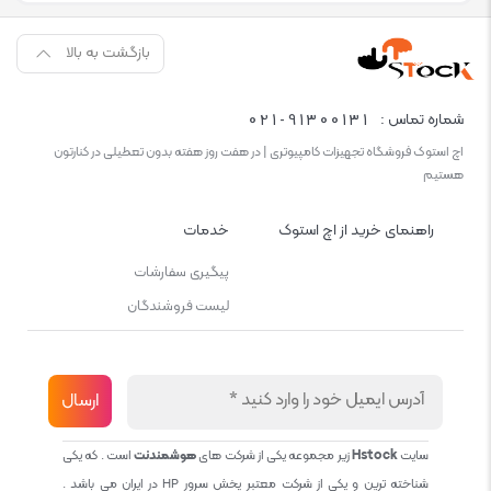
بازگشت به بالا
021-91300131
شماره تماس :
اچ استوک فروشگاه تجهیزات کامپیوتری | در هفت روز هفته بدون تعطیلی در کنارتون
هستیم
راهنمای خرید از اچ استوک
خدمات
پیگیری سفارشات
لیست فروشندگان
سایت
Hstock
زیر مجموعه یکی از شرکت های
هوشمندنت
است . که یکی
شناخته ترین و یکی از شرکت معتبر پخش سرور HP در ایران می باشد .