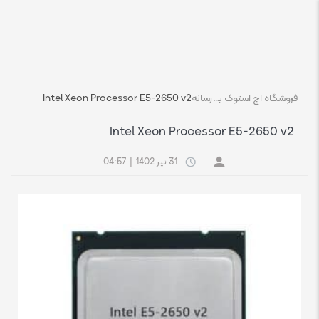
فروشگاه اچ استوک بازار انلاین تجهیزات کامپیوتر استوک
رسانه
Intel Xeon Processor E5-2650 v2
Intel Xeon Processor E5-2650 v2
31 تیر 1402
|
04:57