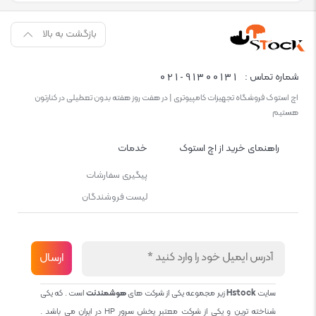
بازگشت به بالا
021-91300131
شماره تماس :
اچ استوک فروشگاه تجهیزات کامپیوتری | در هفت روز هفته بدون تعطیلی در کنارتون
هستیم
راهنمای خرید از اچ استوک
خدمات
پیگیری سفارشات
لیست فروشندگان
سایت
Hstock
زیر مجموعه یکی از شرکت های
هوشمندنت
است . که یکی
شناخته ترین و یکی از شرکت معتبر پخش سرور HP در ایران می باشد .