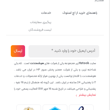
هستیم
راهنمای خرید از اچ استوک
خدمات
پیگیری سفارشات
لیست فروشندگان
سایت
Hstock
زیر مجموعه یکی از شرکت های
هوشمندنت
است . که یکی
شناخته ترین و یکی از شرکت معتبر پخش سرور HP در ایران می باشد .
هوشمندنت با افتخار توانست یکی از بهترین مرکز ارائه محصولات و خدمات
IT با پشتیبانی 24 ساعته در ایران باشد . این گروه که متشکل از تیم 16 نفره ،
پشتیبانی و طراحی میباشد در تاریخ شنبه 16 مهر 1391 فعالیت رسمی خود را
نمایش بیشتر
آغاز نمود و طی این 12 سال فعالیت همواره احترام به حقوق مشتریان و
کاربران سایت و پشتیبانی کامل محصولات تجاری و رایگان در الویت کاری گروه
بوده و هست و تمام تلاش ما خدماتی کامل و بدون عیب به تمام مشتریان