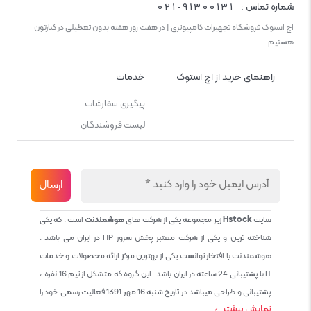
021-91300131
شماره تماس :
اچ استوک فروشگاه تجهیزات کامپیوتری | در هفت روز هفته بدون تعطیلی در کنارتون
هستیم
راهنمای خرید از اچ استوک
خدمات
پیگیری سفارشات
لیست فروشندگان
سایت
Hstock
زیر مجموعه یکی از شرکت های
هوشمندنت
است . که یکی
شناخته ترین و یکی از شرکت معتبر پخش سرور HP در ایران می باشد .
هوشمندنت با افتخار توانست یکی از بهترین مرکز ارائه محصولات و خدمات
IT با پشتیبانی 24 ساعته در ایران باشد . این گروه که متشکل از تیم 16 نفره ،
پشتیبانی و طراحی میباشد در تاریخ شنبه 16 مهر 1391 فعالیت رسمی خود را
نمایش بیشتر
آغاز نمود و طی این 12 سال فعالیت همواره احترام به حقوق مشتریان و