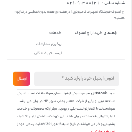
021-91300131
شماره تماس :
اچ استوک فروشگاه تجهیزات کامپیوتری | در هفت روز هفته بدون تعطیلی در کنارتون
هستیم
راهنمای خرید از اچ استوک
خدمات
پیگیری سفارشات
لیست فروشندگان
سایت
Hstock
زیر مجموعه یکی از شرکت های
هوشمندنت
است . که یکی
شناخته ترین و یکی از شرکت معتبر پخش سرور HP در ایران می باشد .
هوشمندنت با افتخار توانست یکی از بهترین مرکز ارائه محصولات و خدمات
IT با پشتیبانی 24 ساعته در ایران باشد . این گروه که متشکل از تیم 16 نفره ،
پشتیبانی و طراحی میباشد در تاریخ شنبه 16 مهر 1391 فعالیت رسمی خود را
نمایش بیشتر
آغاز نمود و طی این 12 سال فعالیت همواره احترام به حقوق مشتریان و