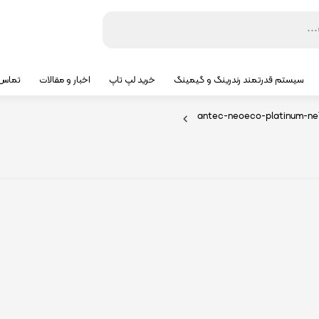
سیستم قدرتمند رندرینگ و گیمینگ
خرید لپ تاپ
اخبار و مقالات
تماس ب
antec-neoeco-platinum-ne7