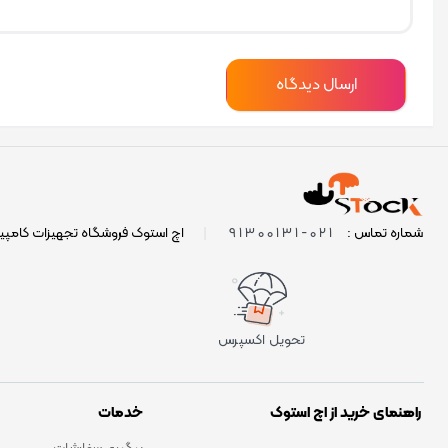
021-91300131
شماره تماس :
|
اچ استوک فروشگاه تجهیزات کامپی
تحویل اکسپرس
راهنمای خرید از اچ استوک
خدمات