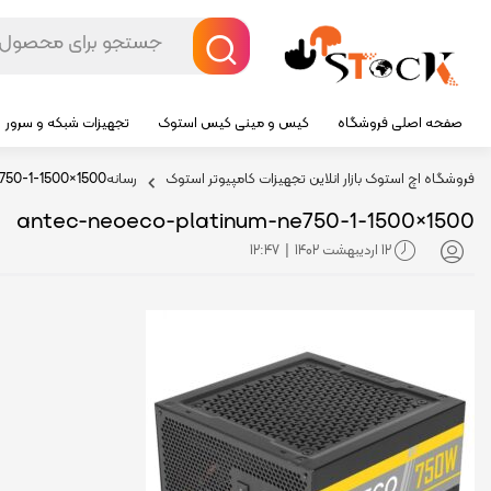
صفحه اصلی فروشگاه
کیس و مینی کیس استوک
تجهیزات شبکه و سرور
فروشگاه اچ استوک بازار انلاین تجهیزات کامپیوتر استوک
رسانه
50-1-1500×1500
antec-neoeco-platinum-ne750-1-1500×1500
12 اردیبهشت 1402
12:47
|