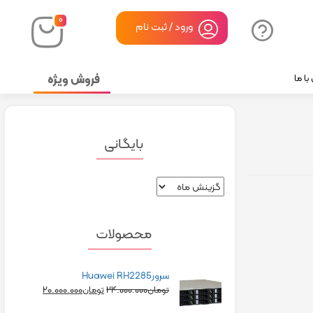
۰
ورود / ثبت نام
فروش ویژه
ا ما
بایگانی
محصولات
سرورHuawei RH2285
۲۰.۰۰۰.۰۰۰
۲۴.۰۰۰.۰۰۰
تومان
تومان