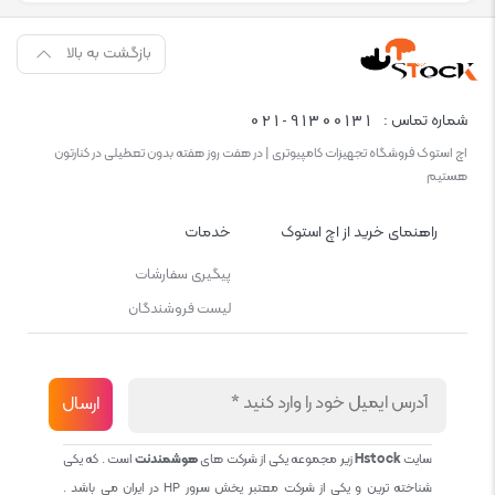
بازگشت به بالا
021-91300131
شماره تماس :
اچ استوک فروشگاه تجهیزات کامپیوتری | در هفت روز هفته بدون تعطیلی در کنارتون
هستیم
راهنمای خرید از اچ استوک
خدمات
پیگیری سفارشات
لیست فروشندگان
سایت
Hstock
زیر مجموعه یکی از شرکت های
هوشمندنت
است . که یکی
شناخته ترین و یکی از شرکت معتبر پخش سرور HP در ایران می باشد .