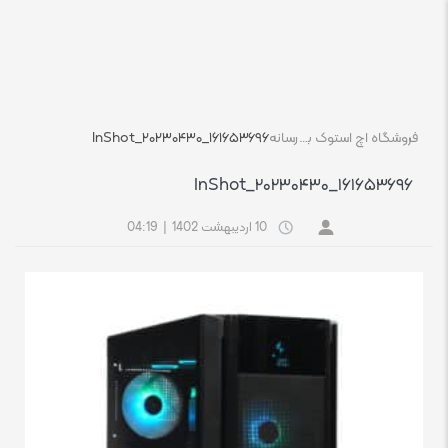
فروشگاه اچ استوک بازار انلاین تجهیزات کامپیوتر استوک
رسانه
InShot_۲۰۲۳۰۴۳۰_۱۶۱۶۵۳۶۹۶
InShot_۲۰۲۳۰۴۳۰_۱۶۱۶۵۳۶۹۶
10 اردیبهشت 1402
|
04:19