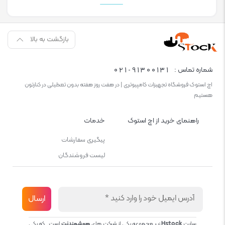
بازگشت به بالا
021-91300131
شماره تماس :
اچ استوک فروشگاه تجهیزات کامپیوتری | در هفت روز هفته بدون تعطیلی در کنارتون
هستیم
راهنمای خرید از اچ استوک
خدمات
پیگیری سفارشات
لیست فروشندگان
سایت
Hstock
زیر مجموعه یکی از شرکت های
هوشمندنت
است . که یکی