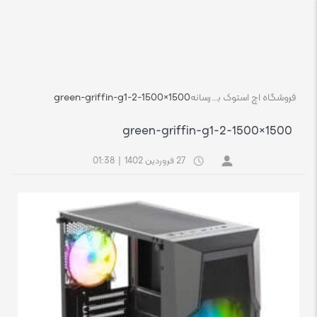
فروشگاه اچ استوک بازار انلاین تجهیزات کامپیوتر استوک
رسانه
green-griffin-g1-2-1500×1500
green-griffin-g1-2-1500×1500
27 فروردین 1402
|
01:38