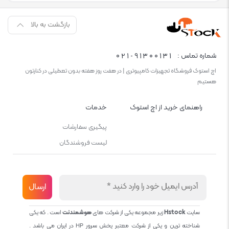
بازگشت به بالا
021-91300131
شماره تماس :
اچ استوک فروشگاه تجهیزات کامپیوتری | در هفت روز هفته بدون تعطیلی در کنارتون
هستیم
راهنمای خرید از اچ استوک
خدمات
پیگیری سفارشات
لیست فروشندگان
سایت
Hstock
زیر مجموعه یکی از شرکت های
هوشمندنت
است . که یکی
شناخته ترین و یکی از شرکت معتبر پخش سرور HP در ایران می باشد .