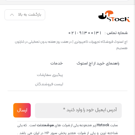
بازگشت به بالا
021-91300131
شماره تماس :
اچ استوک فروشگاه تجهیزات کامپیوتری | در هفت روز هفته بدون تعطیلی در کنارتون
هستیم
راهنمای خرید از اچ استوک
خدمات
پیگیری سفارشات
لیست فروشندگان
سایت
Hstock
زیر مجموعه یکی از شرکت های
هوشمندنت
است . که یکی
شناخته ترین و یکی از شرکت معتبر پخش سرور HP در ایران می باشد .