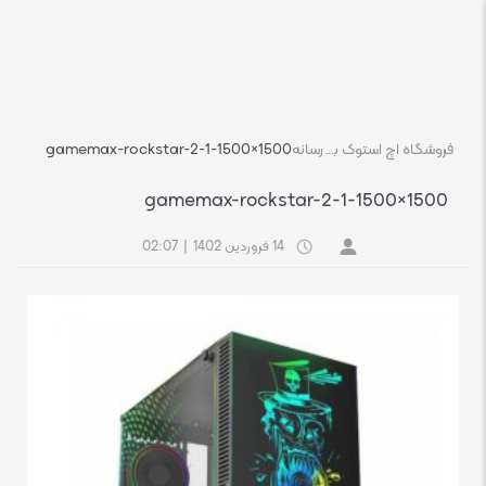
فروشگاه اچ استوک بازار انلاین تجهیزات کامپیوتر استوک
رسانه
gamemax-rockstar-2-1-1500×1500
gamemax-rockstar-2-1-1500×1500
14 فروردین 1402
|
02:07