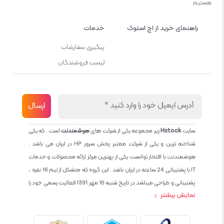
هستیم
راهنمای خرید از اچ استوک
خدمات
پیگیری سفارشات
لیست فروشندگان
سایت
Hstock
زیر مجموعه یکی از شرکت های
هوشمندنت
است . که یکی
شناخته ترین و یکی از شرکت معتبر پخش سرور HP در ایران می باشد .
هوشمندنت با افتخار توانست یکی از بهترین مرکز ارائه محصولات و خدمات
IT با پشتیبانی 24 ساعته در ایران باشد . این گروه که متشکل از تیم 16 نفره ،
پشتیبانی و طراحی میباشد در تاریخ شنبه 16 مهر 1391 فعالیت رسمی خود را
نمایش بیشتر
آغاز نمود و طی این 12 سال فعالیت همواره احترام به حقوق مشتریان و
کاربران سایت و پشتیبانی کامل محصولات تجاری و رایگان در الویت کاری گروه
بوده و هست و تمام تلاش ما خدماتی کامل و بدون عیب به تمام مشتریان